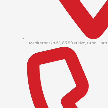
Mediteranska 63, 85310 Budva, Crna Gora