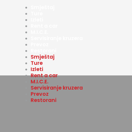
Smještaj
Ture
Izleti
Rent a car
M.I.C.E.
Servisiranje kruzera
Prevoz
Restorani
Smještaj
Ture
Izleti
Rent a car
M.I.C.E.
Servisiranje kruzera
Prevoz
Restorani