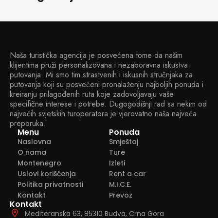
Naša turistička agencija je posvećena tome da našim
klijentima pruži personalizovana i nezaboravna iskustva
putovanja. Mi smo tim strastvenih i iskusnih stručnjaka za
putovanja koji su posvećeni pronalaženju najboljih ponuda i
kreiranju prilagođenih ruta koje zadovoljavaju vaše
specifične interese i potrebe. Dugogodišnji rad sa nekim od
najvećih svjetskih turoperatora je vjerovatno naša najveća
preporuka.
Menu
Ponuda
Naslovna
Smještaj
O nama
Ture
Montenegro
Izleti
Uslovi korišćenja
Rent a car
Politika privatnosti
M.I.C.E.
Kontakt
Prevoz
Kontakt
Mediteranska 63, 85310 Budva, Crna Gora