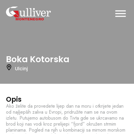
Boka Kotorska
Ulcinj
Opis
Ako želite da provedete lijep dan na moru i otkrijete jedan
od najljepših zaliva u Evropi, pridružite nam se na ovom
izletu. Putujemo autobusom do Tivta gde se ukrcavamo na
brod koji nas vodi kroz prelijepi “fjord” okružen strmim
planinama. Pogled na njih u kombinaciji sa mirnom morskom