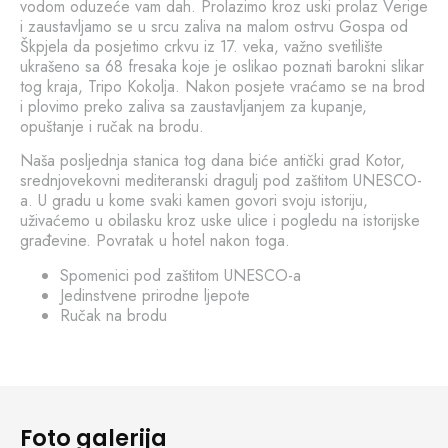
vodom oduzeće vam dah. Prolazimo kroz uski prolaz Verige
i zaustavljamo se u srcu zaliva na malom ostrvu Gospa od
Škpjela da posjetimo crkvu iz 17. veka, važno svetilište
ukrašeno sa 68 fresaka koje je oslikao poznati barokni slikar
tog kraja, Tripo Kokolja. Nakon posjete vraćamo se na brod
i plovimo preko zaliva sa zaustavljanjem za kupanje,
opuštanje i ručak na brodu.
Naša posljednja stanica tog dana biće antički grad Kotor,
srednjovekovni mediteranski dragulj pod zaštitom UNESCO-
a. U gradu u kome svaki kamen govori svoju istoriju,
uživaćemo u obilasku kroz uske ulice i pogledu na istorijske
građevine. Povratak u hotel nakon toga.
Spomenici pod zaštitom UNESCO-a
Jedinstvene prirodne ljepote
Ručak na brodu
Foto galerija