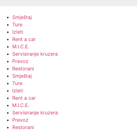
Skip
to
Smještaj
content
Ture
Izleti
Rent a car
M.I.C.E.
Servisiranje kruzera
Prevoz
Restorani
Smještaj
Ture
Izleti
Rent a car
M.I.C.E.
Servisiranje kruzera
Prevoz
Restorani