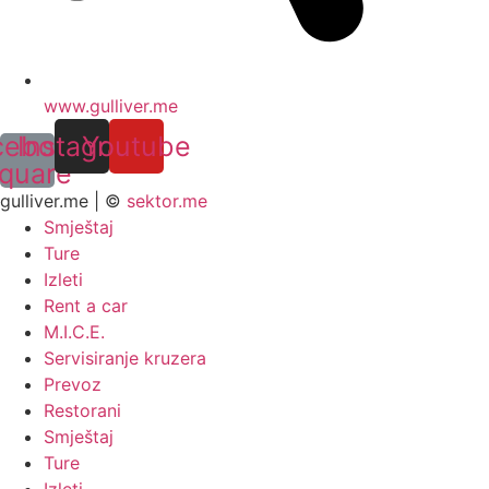
www.gulliver.me
cebook-
Instagram
Youtube
quare
gulliver.me | ©
sektor.me
Smještaj
Ture
Izleti
Rent a car
M.I.C.E.
Servisiranje kruzera
Prevoz
Restorani
Smještaj
Ture
Izleti