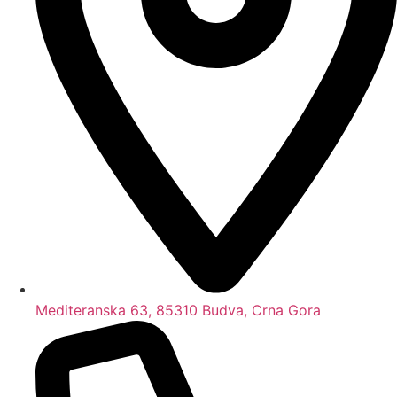
Mediteranska 63, 85310 Budva, Crna Gora