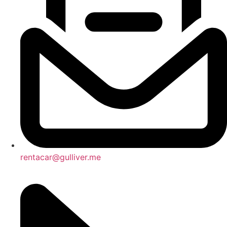
rentacar@gulliver.me