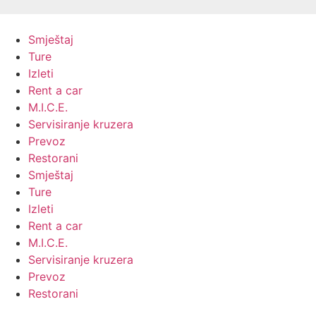
Skip
to
Smještaj
content
Ture
Izleti
Rent a car
M.I.C.E.
Servisiranje kruzera
Prevoz
Restorani
Smještaj
Ture
Izleti
Rent a car
M.I.C.E.
Servisiranje kruzera
Prevoz
Restorani