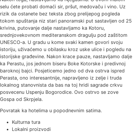
selu ćete probati domaći sir, pršut, medovaču i vino. Uz
rizik da ostanete bez teksta zbog prelijepog pogleda
tokom spuštanja niz stari panoramski put sastavljen od 25
krivina, putovanje dalje nastavljamo ka Kotoru,
srednjovekovnom mediteranskom dragulju pod zaštitom
UNESCO-a. U gradu u kome svaki kamen govori svoju
istoriju, uživaćemo u obilasku kroz uske ulice i pogledu na
istorijske građevine. Nakon krace pauze, nastavljamo dalje
ka Perastu, jos jednom biseru Boke Kotorske i predivnoj
baroknoj bajci. Posjeticemo jedno od dva ostrva ispred
Perasta, ono interesantnije, napravljeno iz zelje i truda
lokalnog stanovnista da bas na toj hridi sagrade crkvu
posvecenu Uspenju Bogorodice. Ovo ostrvo se zove
Gospa od Skrpjela.
Povratak ka hotelima u popodnevnim satima.
Kulturna tura
Lokalni proizvodi