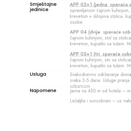
Smještajne
АРР
02+1 (jedna spavaća 
jedinice
opremljenom čajnom kuhinjom, 
krevetom + sklopiva stolica, k
osobe.
АРР
04 (dvije spavaće sob
čajnom kuhinjom, stol sa stoli
krevetom, kupatilo sa tušem. 
АРР
05+1 (tri spavaće sob
čajnom kuhinjom, sto sa stolic
krevetom, kupatilo sa tušem. 
Usluga
Svakodnevno održavanje domaćin
svaka 3-5 dana. Usluge pranja
sobaricom.
Napomene
Javna na 450 m od hotela – ma
Ležaljke i suncobrani – uz nak