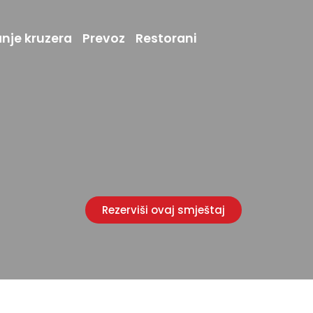
anje kruzera
Prevoz
Restorani
Rezerviši ovaj smještaj