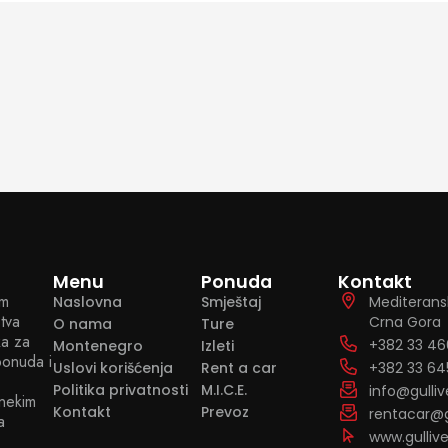
Menu
Ponuda
Kontakt
im
Naslovna
Smještaj
Mediterans
stva
Crna Gora
O nama
Ture
ka za
+382 33 46
Montenegro
Izleti
ponuda i
Uslovi korišćenja
Rent a car
+382 33 64
Politika privatnosti
M.I.C.E.
info@gulli
 nekim
Kontakt
Prevoz
rentacar@g
a
www.gulliv