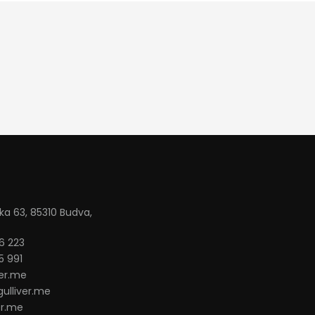
ka 63, 85310 Budva,
6 223
5 991
ver.me
ulliver.me
er.me