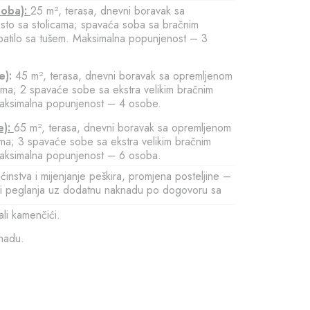
soba):
25 m², terasa, dnevni boravak sa
sto sa stolicama; spavaća soba sa bračnim
upatilo sa tušem. Maksimalna popunjenost – 3
e):
45 m², terasa, dnevni boravak sa opremljenom
cama; 2 spavaće sobe sa ekstra velikim bračnim
Maksimalna popunjenost – 4 osobe.
e):
65 m², terasa, dnevni boravak sa opremljenom
ama; 3 spavaće sobe sa ekstra velikim bračnim
Maksimalna popunjenost – 6 osoba.
stva i mijenjanje peškira, promjena posteljine –
 i peglanja uz dodatnu naknadu po dogovoru sa
li kamenčići.
nadu.