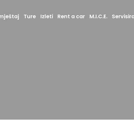
mještaj
Ture
Izleti
Rent a car
M.I.C.E.
Servisir