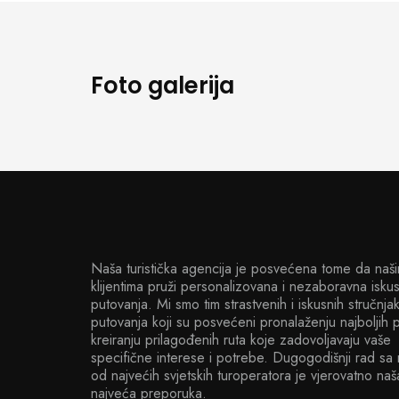
Foto galerija
Naša turistička agencija je posvećena tome da naš
klijentima pruži personalizovana i nezaboravna isku
putovanja. Mi smo tim strastvenih i iskusnih stručnja
putovanja koji su posvećeni pronalaženju najboljih 
kreiranju prilagođenih ruta koje zadovoljavaju vaše
specifične interese i potrebe. Dugogodišnji rad sa
od najvećih svjetskih turoperatora je vjerovatno naš
najveća preporuka.