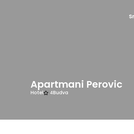
S
Apartmani Perovic
Hotel
Budva
4