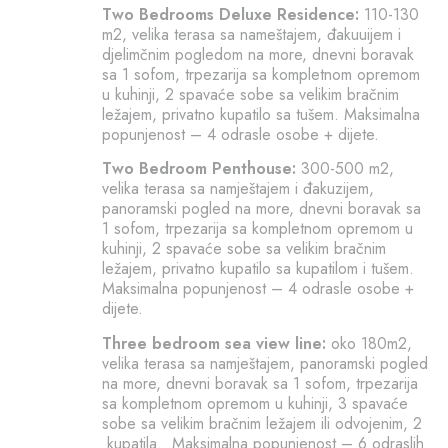
Two Bedrooms Deluxe Residence:
110-130
m2, velika terasa sa nameštajem, đakuuijem i
djelimčnim pogledom na more, dnevni boravak
sa 1 sofom, trpezarija sa kompletnom opremom
u kuhinji, 2 spavaće sobe sa velikim bračnim
ležajem, privatno kupatilo sa tušem. Maksimalna
popunjenost – 4 odrasle osobe + dijete.
Two Bedroom Penthouse:
300-500 m2,
velika terasa sa namještajem i đakuzijem,
panoramski pogled na more, dnevni boravak sa
1 sofom, trpezarija sa kompletnom opremom u
kuhinji, 2 spavaće sobe sa velikim bračnim
ležajem, privatno kupatilo sa kupatilom i tušem.
Maksimalna popunjenost – 4 odrasle osobe +
dijete.
Three bedroom sea view line:
oko 180m2,
velika terasa sa namještajem, panoramski pogled
na more, dnevni boravak sa 1 sofom, trpezarija
sa kompletnom opremom u kuhinji, 3 spavaće
sobe sa velikim bračnim ležajem ili odvojenim, 2
kupatila. Maksimalna popunjenost – 6 odraslih