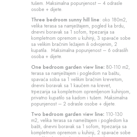
tušem. Maksimalna popunjenost – 4 odrasle
osobe + dijete.
Three bedroom sunny hill line
: oko 180m2,
velika terasa sa namještajem, pogled ka brdu,
dnevni boravak sa 1 sofom, trpezarija sa
kompletnom opremom u kuhinji, 3 spavaće sobe
sa velikim bračnim ležajem ili odvojenim, 2
kupatila. Maksimalna popunjenost – 6 odraslih
osoba + dijete.
One bedroom garden view line:
80-110 m2,
terasa sa namještajem i pogledom na baštu,
spavaća soba sa 1 velikim bračnim krevetom,
dnevni boravak sa 1 kaučem na krevet,
trpezarija sa kompletnom opremljenom kuhinjom,
privatno kupatilo sa kadom i tušem. Maksimalna
popunjenost – 2 odrasle osobe + dijete.
Two bedroom garden view line:
110-130
m2, velika terasa sa nameštajem i pogledom ka
bašti, dnevni boravak sa 1 sofom, trpezarija sa
kompletnom opremom u kuhinji, 2 spavaće sobe