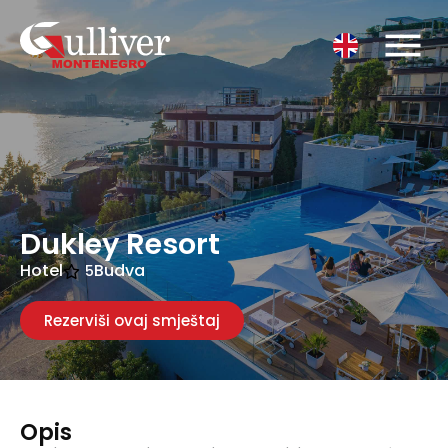
Dukley Resort
Hotel
Budva
5
Rezerviši ovaj smještaj
Opis