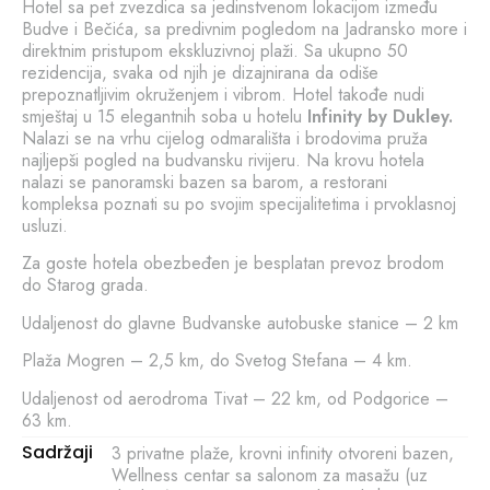
Hotel sa pet zvezdica sa jedinstvenom lokacijom između
Budve i Bečića, sa predivnim pogledom na Jadransko more i
direktnim pristupom ekskluzivnoj plaži. Sa ukupno 50
rezidencija, svaka od njih je dizajnirana da odiše
prepoznatljivim okruženjem i vibrom. Hotel takođe nudi
smještaj u 15 elegantnih soba u hotelu
Infinity by Dukley.
Nalazi se na vrhu cijelog odmarališta i brodovima pruža
najljepši pogled na budvansku rivijeru. Na krovu hotela
nalazi se panoramski bazen sa barom, a restorani
kompleksa poznati su po svojim specijalitetima i prvoklasnoj
usluzi.
Za goste hotela obezbeđen je besplatan prevoz brodom
do Starog grada.
Udaljenost do glavne Budvanske autobuske stanice – 2 km
Plaža Mogren – 2,5 km, do Svetog Stefana – 4 km.
Udaljenost od aerodroma Tivat – 22 km, od Podgorice –
63 km.
Sadržaji
3 privatne plaže, krovni infinity otvoreni bazen,
Wellness centar sa salonom za masažu (uz