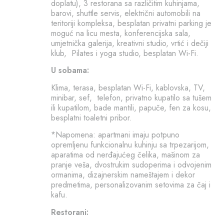
doplatu), 3 restorana sa različitim kuhinjama,
barovi, shuttle servis, električni automobili na
teritoriji kompleksa, besplatan privatni parking je
moguć na licu mesta, konferencijska sala,
umjetnička galerija, kreativni studio, vrtić i dečiji
klub, Pilates i yoga studio, besplatan Wi-Fi.
U sobama:
Klima, terasa, besplatan Wi-Fi, kablovska, TV,
minibar, sef, telefon, privatno kupatilo sa tušem
ili kupatilom, bade mantili, papuče, fen za kosu,
besplatni toaletni pribor.
*Napomena: apartmani imaju potpuno
opremljenu funkcionalnu kuhinju sa trpezarijom,
aparatima od nerđajućeg čelika, mašinom za
pranje veša, dvostrukim sudoperima i odvojenim
ormanima, dizajnerskim nameštajem i dekor
predmetima, personalizovanim setovima za čaj i
kafu.
Restorani: