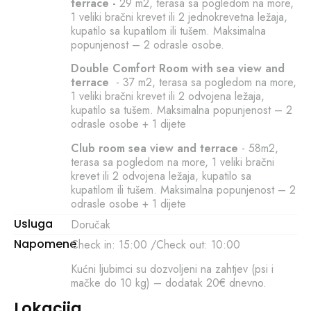
terrace -
29 m2, terasa sa pogledom na more,
1 veliki bračni krevet ili 2 jednokrevetna ležaja,
kupatilo sa kupatilom ili tušem. Maksimalna
popunjenost – 2 odrasle osobe.
Double Comfort Room with sea view and
terrace
- 37 m2, terasa sa pogledom na more,
1 veliki bračni krevet ili 2 odvojena ležaja,
kupatilo sa tušem. Maksimalna popunjenost – 2
odrasle osobe + 1 dijete
Club room sea view and terrace
- 58m2,
terasa sa pogledom na more, 1 veliki bračni
krevet ili 2 odvojena ležaja, kupatilo sa
kupatilom ili tušem. Maksimalna popunjenost – 2
odrasle osobe + 1 dijete
Usluga
Doručak
Napomene
Check in: 15:00 /Check out: 10:00
Kućni ljubimci su dozvoljeni na zahtjev (psi i
mačke do 10 kg) – dodatak 20€ dnevno.
Lokacija