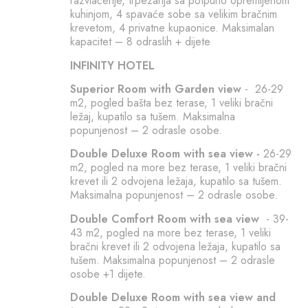
razvlačenje, trpezarija sa potpuno opremljenom
kuhinjom, 4 spavaće sobe sa velikim bračnim
krevetom, 4 privatne kupaonice. Maksimalan
kapacitet – 8 odraslih + dijete
INFINITY HOTEL
Superior Room with Garden view
- 26-29
m2, pogled bašta bez terase, 1 veliki bračni
ležaj, kupatilo sa tušem. Maksimalna
popunjenost – 2 odrasle osobe.
Double Deluxe Room with sea view -
26-29
m2, pogled na more bez terase, 1 veliki bračni
krevet ili 2 odvojena ležaja, kupatilo sa tušem.
Maksimalna popunjenost – 2 odrasle osobe.
Double Comfort Room with sea view
- 39-
43 m2, pogled na more bez terase, 1 veliki
bračni krevet ili 2 odvojena ležaja, kupatilo sa
tušem. Maksimalna popunjenost – 2 odrasle
osobe +1 dijete.
Double Deluxe Room with sea view and