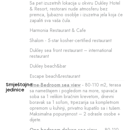
Sa pet izuzetnih lokacija u okviru Dukley Hotel
& Resort, restorani nude atmosferu bez
premca, ljubazno osoblje i izuzetna jela koja će
zapaliti sva vaša čula.
Harmonia Restaurant & Cafe
Shalom - 5-star kosher-certified restaurant
Dukley sea front restaurant – international
restaurant
Dukley beach&bar
Escape beach&restaurant
Smještajne
One-Bedroom sea view
-
80-110 m2, terasa
jedinice
sa nameštajem i pogledom na more, spavaća
soba sa 1 velikim bračnim krevetom, dnevni
boravak sa 1 sofom, trpezarija sa kompletnom
opremom u kuhinji, privatno kupatilo sa i tušem.
Maksimalna popunjenost – 2 odrasle osobe +
dijete.
One-bedroom deluxe sea view –
80-110