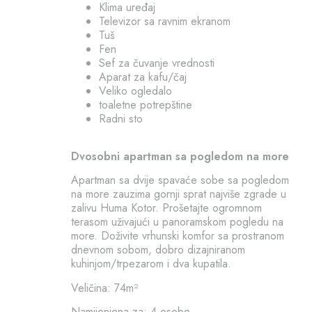
Klima uređaj
Televizor sa ravnim ekranom
Tuš
Fen
Sef za čuvanje vrednosti
Aparat za kafu/čaj
Veliko ogledalo
toaletne potrepštine
Radni sto
Dvosobni apartman sa pogledom na more
Apartman sa dvije spavaće sobe sa pogledom
na more zauzima gornji sprat najviše zgrade u
zalivu Huma Kotor. Prošetajte ogromnom
terasom uživajući u panoramskom pogledu na
more. Doživite vrhunski komfor sa prostranom
dnevnom sobom, dobro dizajniranom
kuhinjom/trpezarom i dva kupatila.
Veličina: 74m²
Namijenjena za: 4 osobe