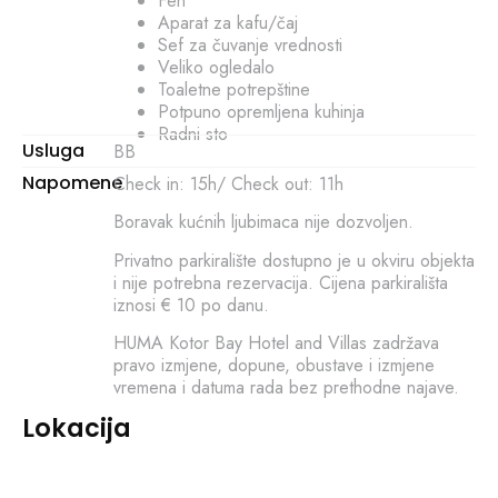
Fen
Aparat za kafu/čaj
Sef za čuvanje vrednosti
Veliko ogledalo
Toaletne potrepštine
Potpuno opremljena kuhinja
Radni sto
Usluga
BB
Napomene
Check in: 15h/ Check out: 11h
Boravak kućnih ljubimaca nije dozvoljen.
Privatno parkiralište dostupno je u okviru objekta
i nije potrebna rezervacija. Cijena parkirališta
iznosi € 10 po danu.
HUMA Kotor Bay Hotel and Villas zadržava
pravo izmjene, dopune, obustave i izmjene
vremena i datuma rada bez prethodne najave.
Lokacija