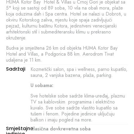
HUMA Kotor Bay Hotel & Villas u Crnoj Gori je objekat sa
5* koji se sastoji od 89 soba, 10 vila na obali mora, plaže
koja oduzima dah i Spa centra. Hotel se nalazi u Dobroti, u
okviru Kotorskog zaliva, mjestu koje spaja zadivljujući
pejzaž, kulturnu baštinu Kotora, jedinstveni venecijanski
arhitektonski stil i submediteransku klimu u prekrasno
okruženje.
Budva je smještena 26 km od objekta HUMA Kotor Bay
Hotel and Villas, a Podgorica 88 km. Aerodrom Tivat
udaljena je 11 km.
Sadržaji
Kozmetički salon, spa i wellness, parno kupatilo,
sauna, 2 vanjska bazena, plaža, parking.
U sobama:
Sve hotelske sobe sadrže klima-uređaj, plazmu
TV sa kablovskim programima i električno
kuvalo. Sve sobe sadrže vlastito kupatilo sa
tušem i fenom. Pojedine jedinice uključuju
balkon i imaju pogled na more.
Smještajne
Klasična dovkrevetna soba
jedinice