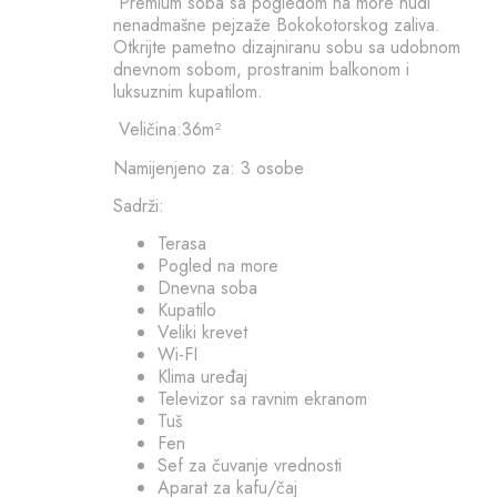
Premium soba sa pogledom na more nudi
nenadmašne pejzaže Bokokotorskog zaliva.
Otkrijte pametno dizajniranu sobu sa udobnom
dnevnom sobom, prostranim balkonom i
luksuznim kupatilom.
Veličina:36m²
Namijenjeno za: 3 osobe
Sadrži:
Terasa
Pogled na more
Dnevna soba
Kupatilo
Veliki krevet
Wi-FI
Klima uređaj
Televizor sa ravnim ekranom
Tuš
Fen
Sef za čuvanje vrednosti
Aparat za kafu/čaj