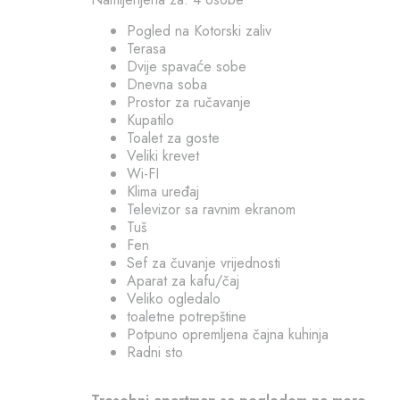
Pogled na Kotorski zaliv
Terasa
Dvije spavaće sobe
Dnevna soba
Prostor za ručavanje
Kupatilo
Toalet za goste
Veliki krevet
Wi-FI
Klima uređaj
Televizor sa ravnim ekranom
Tuš
Fen
Sef za čuvanje vrijednosti
Aparat za kafu/čaj
Veliko ogledalo
toaletne potrepštine
Potpuno opremljena čajna kuhinja
Radni sto