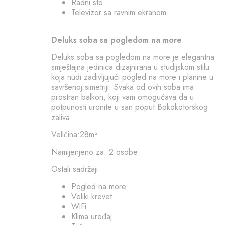
Radni sto
Televizor sa ravnim ekranom
Deluks soba sa pogledom na more
Deluks soba sa pogledom na more je elegantna
smještajna jedinica dizajnirana u studijskom stilu
koja nudi zadivljujući pogled na more i planine u
savršenoj simetriji. Svaka od ovih soba ima
prostran balkon, koji vam omogućava da u
potpunosti uronite u san poput Bokokotorskog
zaliva.
Veličina:28m²
Namijenjeno za: 2 osobe
Ostali sadržaji:
Pogled na more
Veliki krevet
WiFi
Klima uređaj