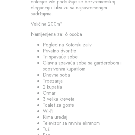
enterijer vile pridružuje se bezvremenskoj
eleganciji i luksuzu sa najsavremenijim
sadržajima.
Veličina:200m²
Namijenjena za: 6 osoba
Pogled na Kotorski zaliv
Privatno dvorište
Tri spavaće sobe
Glavna spavaća soba sa garderobom i
sopstvenim kupatilom
Dnevna soba
Trpezarija
2 kupatila
Ormar
3 velika kreveta
Toalet za goste
Wi-Fi
Klima uređaj
Televizor sa ravnim ekranom
Tuš