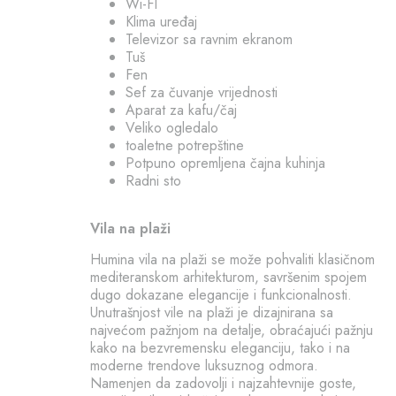
Wi-FI
Klima uređaj
Televizor sa ravnim ekranom
Tuš
Fen
Sef za čuvanje vrijednosti
Aparat za kafu/čaj
Veliko ogledalo
toaletne potrepštine
Potpuno opremljena čajna kuhinja
Radni sto
Vila na plaži
Humina vila na plaži se može pohvaliti klasičnom
mediteranskom arhitekturom, savršenim spojem
dugo dokazane elegancije i funkcionalnosti.
Unutrašnjost vile na plaži je dizajnirana sa
najvećom pažnjom na detalje, obraćajući pažnju
kako na bezvremensku eleganciju, tako i na
moderne trendove luksuznog odmora.
Namenjen da zadovolji i najzahtevnije goste,