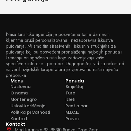
Naša turistička agencija je posvećena tome da našim
klijentima pruži personalizovana i nezaboravna iskustva
putovanja. Mi smo tim strastvenih i iskusnih stručnjaka za
putovanja koji su posvećeni pronalaženju najboljih ponuda i
kreiranju prilagođenih ruta koje zadovoljavaju vaše
specifične interese i potrebe. Dugogodišnji rad sa nekim od
najvećih svjetskih turoperatora je vjerovatno naša najveća
preporuka.
Menu
Ponuda
Naslovna
Smještaj
O nama
Ture
Montenegro
Izleti
Uslovi korišćenja
Rent a car
Politika privatnosti
M.I.C.E.
Kontakt
Prevoz
Kontakt
Mediteranska 63, 85310 Budva, Crna Gora