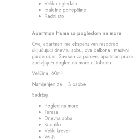
Veliko ogledalo
toaletne potrepštine
Radni sto
Apartman Huma sa pogledom na more
Ovaj apartman ima ekspanzivan raspored
uključujući dnevnu sobu, dva balkona i masivni
garderober. Savršen za parove, apartman pruža
zadivljujući pogled na more i Dobrotu.
Veličina: 60m²
Namijenjen za : 3 osobe
Sadržaji:
Pogled na more
Terasa
Dnevna soba
Kupatilo
Veliki krevet
Wi-Fi