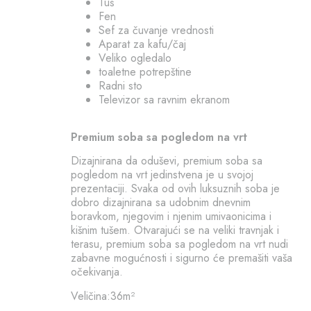
Tuš
Fen
Sef za čuvanje vrednosti
Aparat za kafu/čaj
Veliko ogledalo
toaletne potrepštine
Radni sto
Televizor sa ravnim ekranom
Premium soba sa pogledom na vrt
Dizajnirana da oduševi, premium soba sa
pogledom na vrt jedinstvena je u svojoj
prezentaciji. Svaka od ovih luksuznih soba je
dobro dizajnirana sa udobnim dnevnim
boravkom, njegovim i njenim umivaonicima i
kišnim tušem. Otvarajući se na veliki travnjak i
terasu, premium soba sa pogledom na vrt nudi
zabavne mogućnosti i sigurno će premašiti vaša
očekivanja.
Veličina:36m²