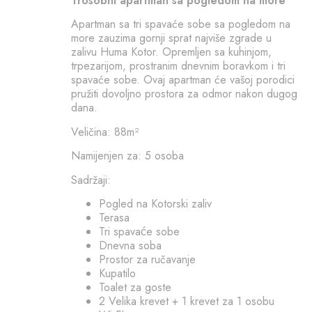
Trosobni apartman sa pogledom na more
Apartman sa tri spavaće sobe sa pogledom na
more zauzima gornji sprat najviše zgrade u
zalivu Huma Kotor. Opremljen sa kuhinjom,
trpezarijom, prostranim dnevnim boravkom i tri
spavaće sobe. Ovaj apartman će vašoj porodici
pružiti dovoljno prostora za odmor nakon dugog
dana.
Veličina: 88m²
Namijenjen za: 5 osoba
Sadržaji:
Pogled na Kotorski zaliv
Terasa
Tri spavaće sobe
Dnevna soba
Prostor za ručavanje
Kupatilo
Toalet za goste
2 Velika krevet + 1 krevet za 1 osobu