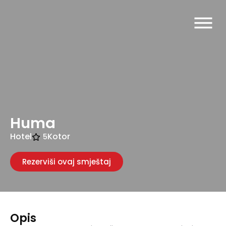
Huma
Hotel
Kotor
5
Rezerviši ovaj smještaj
Opis