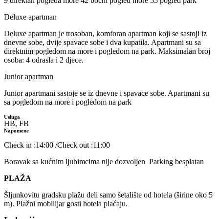
9 direktan pogleda more 42 bocni pogled more 55 pogled park
Deluxe apartman
Deluxe apartman je trosoban, komforan apartman koji se sastoji iz
dnevne sobe, dvije spavace sobe i dva kupatila. Apartmani su sa
direktnim pogledom na more i pogledom na park. Maksimalan broj
osoba: 4 odrasla i 2 djece.
Junior apartman
Junior apartmani sastoje se iz dnevne i spavace sobe. Apartmani su
sa pogledom na more i pogledom na park
Usluga
HB, FB
Napomene
Check in :14:00 /Check out :11:00
Boravak sa kućnim ljubimcima nije dozvoljen Parking besplatan
PLAŽA
Šljunkovitu gradsku plažu deli samo šetalište od hotela (širine oko 5
m). Plažni mobilijar gosti hotela plaćaju.