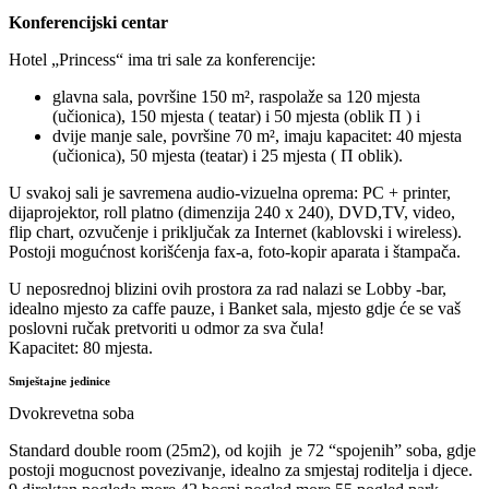
Konferencijski centar
Hotel „Princess“ ima tri sale za konferencije:
glavna sala, površine 150 m², raspolaže sa 120 mjesta
(učionica), 150 mjesta ( teatar) i 50 mjesta (oblik П ) i
dvije manje sale, površine 70 m², imaju kapacitet: 40 mjesta
(učionica), 50 mjesta (teatar) i 25 mjesta ( П oblik).
U svakoj sali je savremena audio-vizuelna oprema: PC + printer,
dijaprojektor, roll platno (dimenzija 240 x 240), DVD,TV, video,
flip chart, ozvučenje i priključak za Internet (kablovski i wireless).
Postoji mogućnost korišćenja fax-a, foto-kopir aparata i štampača.
U neposrednoj blizini ovih prostora za rad nalazi se Lobby -bar,
idealno mjesto za caffe pauze, i Banket sala, mjesto gdje će se vaš
poslovni ručak pretvoriti u odmor za sva čula!
Kapacitet: 80 mjesta.
Smještajne jedinice
Dvokrevetna soba
Standard double room (25m2), od kojih je 72 “spojenih” soba, gdje
postoji mogucnost povezivanje, idealno za smjestaj roditelja i djece.