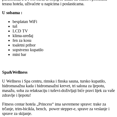
terasu hotela, uživaćete u napicima i poslasticama.
U sobama :
besplatan WiFi
tuš
LCD TV
klima-uređaj
fen za kosu
toaletni pribor
sopstveno kupatilo
mini bar
Spa&Wellness
U Wellness i Spa centru, rimska i finska sauna, tursko kupatilo,
hidromasažna kada i hidromasažni krevet, tri salona za ljepotu,
masažu, soba za relaksaciju i tuševi-doživljaji biće pravi lijek za vaše
zdravlje i ljepotu!
Fitness centar hotela „Princess“ ima savremene sprave: trake za
trčanje, trim-bicikla, bench, power stepper-e, sprave za veslanje i
sprave za skijanje.