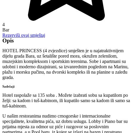
4
Bar
Rezerviši ovaj smještaj
Opis
HOTEL PRINCESS (4 zvjezdice) smješten je u najatraktivnijem
dijelu grada Bara, uz šetalište pored mora, okružen zelenilom,
muzejskim kompleksom i sportskim terenima. Sobe i apartmani su
udobni i moderno dizajnirani, sa izvanrednim pogledom na Marinu,
plažu i morsku pučinu, na dvorski kompleks ili na planine u zaleđu
grada.
Sadržaji
Hotel raspolaže sa 135 soba . Možete izabrati sobu sa kupatilom po
želji: sa kadom i tuš-kabinom, ili kupatilo samo sa kadom ili samo sa
tuš-kabinom.
U našim restoranima nudimo crnogorske i internacionalne
specijalitete, kvalitetna pića, uz dobru uslugu. Lobby i Piano bar su
prijatna mjesta za odmor uz piće i razgovor sa poslovnim
partnerima, a u Pool baru, iz kojeg se izlazi na bazen i prostranu