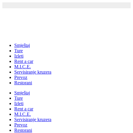
Skip
to
content
Smještaj
Ture
Izleti
Rent a car
M.I.C.E.
Servisiranje kruzera
Prevoz
Restorani
Smještaj
Ture
Izleti
Rent a car
M.I.C.E.
Servisiranje kruzera
Prevoz
Restorani